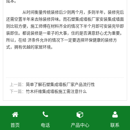
成本。
从时间衡量传统装修后少则两个月，多则半年，装修完后
还需空置半年来去除装修异味。而石塑集成墙板厂家安装集成墙面
则比较方便，施工师傅在材料齐全的情况下半个月即可安装完毕即
装即住。都说装修是一辈子的大事，住的是否满意舒心尤为重要。
所以，在经 济条件允许的情况下一定要选择环保健康的装修方
式，拥有优越的家居环境。
上一篇：
简单了解石塑集成墙板厂家产品流行性
下一篇：
竹木纤维集成墙板施工需注意什么
首页
电话
产品中心
联系
Powered by
YXcms
2012-2014
yxms.net
Inc.